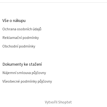
Z
á
p
a
Vše o nákupu
t
Ochrana osobních údajů
í
Reklamační podmínky
Obchodní podmínky
Dokumenty ke stažení
Nájemní smlouva půjčovny
Všeobecné podmínky půjčovny
Vytvořil Shoptet