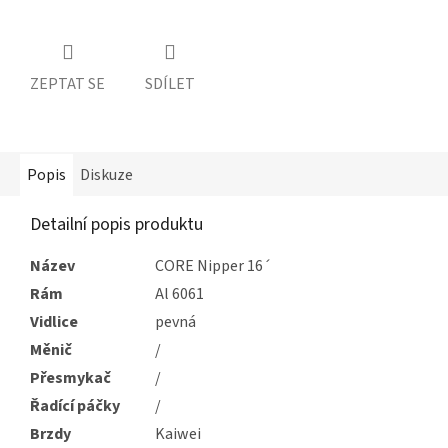
ZEPTAT SE
SDÍLET
Popis
Diskuze
Detailní popis produktu
Název
CORE Nipper 16´
Rám
Al 6061
Vidlice
pevná
Měnič
/
Přesmykač
/
Řadící páčky
/
Brzdy
Kaiwei