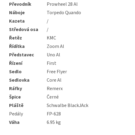
Převodník
Prowheel 28 Al
Náboje
Torpedo Quando
Kazeta
/
Středová osa
/
Řetěz
KMC
Řídítka
Zoom Al
Představec
Uno Al
Řízení
First
Sedlo
Free Flyer
Sedlovka
Core Al
Ráfky
Remerx
Špice
Černé
Pláště
Schwalbe BlackJAck
Pedály
FP-628
Váha
6.95 kg