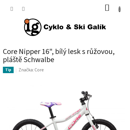
Přejít
NÁKUP
na
KOŠÍK
obsah
Core Nipper 16", bílý lesk s růžovou,
pláště Schwalbe
Značka:
Core
Tip