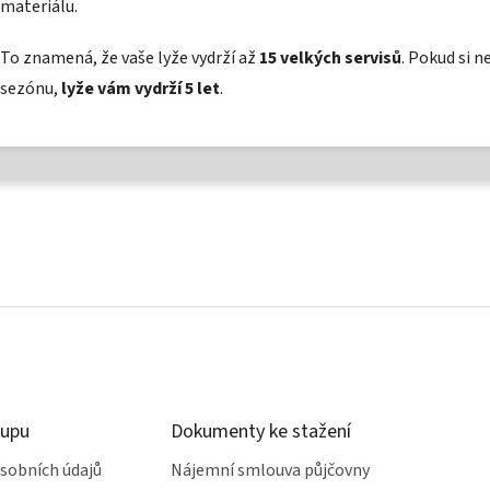
materiálu.
To znamená, že vaše lyže vydrží až
15 velkých servisů
. Pokud si n
sezónu,
lyže vám vydrží 5 let
.
kupu
Dokumenty ke stažení
sobních údajů
Nájemní smlouva půjčovny