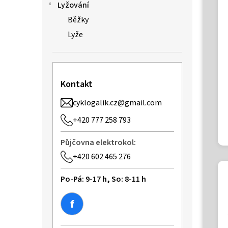
n
Lyžování
e
Běžky
l
Lyže
Kontakt
cyklogalik.cz@gmail.com
+420 777 258 793
Půjčovna elektrokol:
+420 602 465 276
Po-Pá: 9-17 h, So: 8-11 h
f