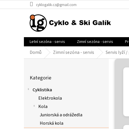
Přejít
cyklogalik.cz@gmail.com
na
obsah
Letní sezóna - servis
Zimní sezóna - servis
Pr
Domů
Zimní sezóna - servis
Servis lyží /
P
o
Přeskočit
s
Kategorie
kategorie
t
r
Cyklistika
a
Elektrokola
n
n
Kola
í
Juniorská a odrážedla
p
Horská kola
a