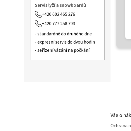
Servis lyží a snowboardů
+420 602 465 276
+420 777 258 793
- standardně do druhého dne
- expresní servis do dvou hodin
- seřízení vázání na počkání
Z
á
p
a
t
Vše o ná
í
Ochrana o