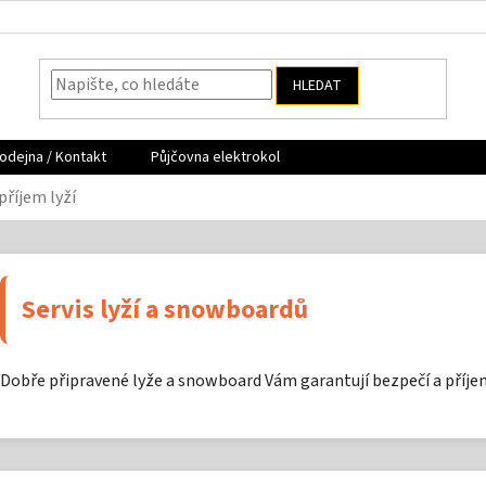
HLEDAT
odejna / Kontakt
Půjčovna elektrokol
 příjem lyží
Servis lyží a snowboardů
Dobře připravené lyže a snowboard Vám garantují bezpečí a příje