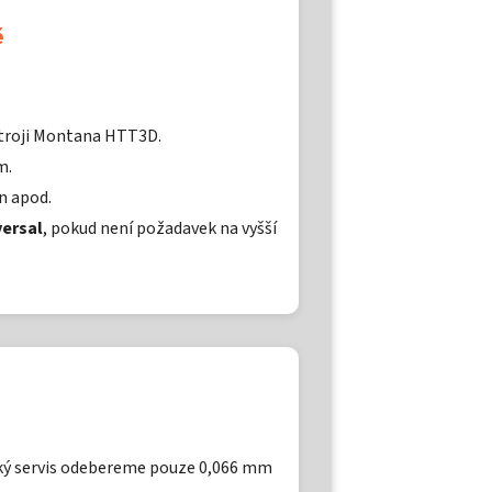
ě
 stroji Montana HTT3D.
m.
n apod.
versal
, pokud není požadavek na vyšší
ký servis odebereme pouze 0,066 mm