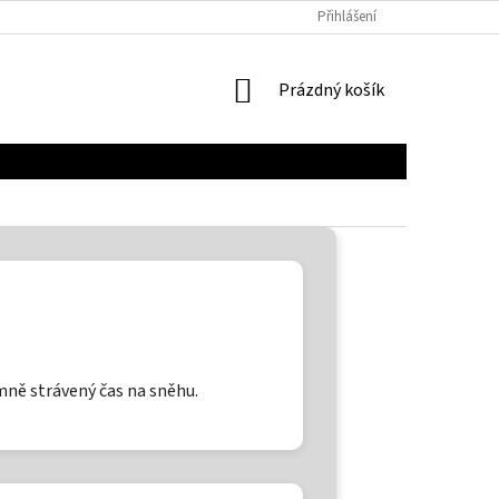
Přihlášení
NÁKUPNÍ
Prázdný košík
KOŠÍK
mně strávený čas na sněhu.