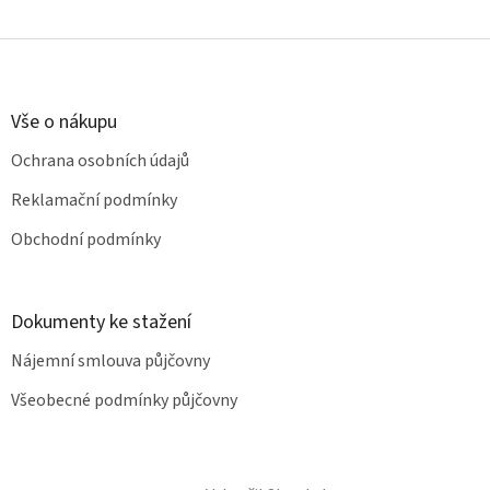
Z
á
p
a
Vše o nákupu
t
Ochrana osobních údajů
í
Reklamační podmínky
Obchodní podmínky
Dokumenty ke stažení
Nájemní smlouva půjčovny
Všeobecné podmínky půjčovny