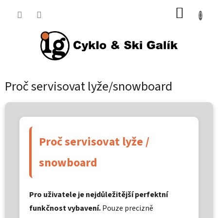
Přejít
NÁKUP
na
KOŠÍK
obsah
Proč servisovat lyže/snowboard
Proč servisovat lyže /
snowboard
Pro uživatele je nejdůležitější perfektní
funkčnost vybavení.
Pouze precizně