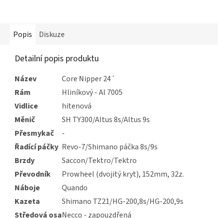
Popis
Diskuze
Detailní popis produktu
Název
Core Nipper 24´
Rám
Hliníkový - Al 7005
Vidlice
hitenová
Měnič
SH TY300/Altus 8s/Altus 9s
Přesmykač
-
Řadící páčky
Revo-7/Shimano páčka 8s/9s
Brzdy
Saccon/Tektro/Tektro
Převodník
Prowheel (dvojitý kryt), 152mm, 32z.
Náboje
Quando
Kazeta
Shimano TZ21/HG-200,8s/HG-200,9s
Středová osa
Necco - zapouzdřená