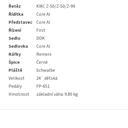
Řetěz
KMC Z-50/Z-50/Z-99
Řídítka
Core Al
Představec
Core Al
Řízení
First
Sedlo
DDK
Sedlovka
Core Al
Ráfky
Remerx
Špice
Černé
Pláště
Schwalbe
Velikost
24´ dětská
Pedály
FP-651
Hmotnost
základní váha: 9.80 kg
Z
á
p