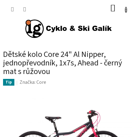
Přejít
NÁKUP
na
KOŠÍK
obsah
Dětské kolo Core 24" Al Nipper,
jednopřevodník, 1x7s, Ahead - černý
mat s růžovou
Značka:
Core
Tip