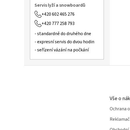
n
Servis lyží a snowboardů
í
+420 602 465 276
T
+420 777 258 793
y
r
- standardně do druhého dne
o
- expresní servis do dvou hodin
l
- seřízení vázání na počkání
i
a
Z
á
P
p
R
a
1
t
Vše o ná
1
í
,
Ochrana o
1
Reklamač
6
Obchodní