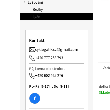
t
n
Lyžování
e
e
Běžky
l
n
Lyže
I
r
i
Kontakt
d
i
cyklogalik.cz@gmail.com
u
+420 777 258 793
m
Vari
Půjčovna elektrokol:
3
+420 602 465 276
+
v
Po-Pá: 9-17 h, So: 8-11 h
délka l
á
Sklad
z
f
á