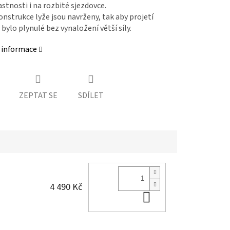
lastnosti i na rozbité sjezdovce.
onstrukce lyže jsou navrženy, tak aby projetí
bylo plynulé bez vynaložení větší síly.
í informace
ZEPTAT SE
SDÍLET
4 490 Kč
Do košíku