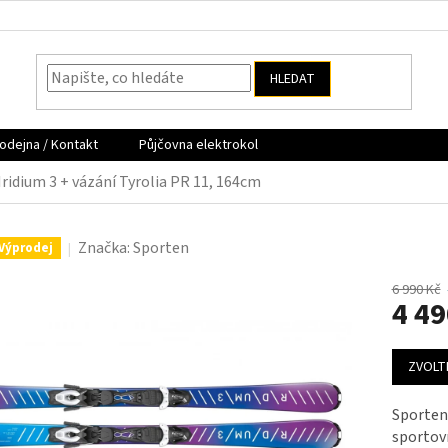
HLEDAT
odejna / Kontakt
Půjčovna elektrokol
Iridium 3 + vázání Tyrolia PR 11, 164cm
Značka:
Sporten
Výprodej
6 990 Kč
4 49
Měrná
ZVOLT
cena:
Sporten
sportovn