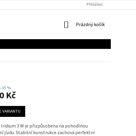
Přihlášení
NÁKUPNÍ
Prázdný košík
KOŠÍK
–35 %
0 Kč
E VARIANTU
 Iridium 3 W je přizpůsobena na pohodlnou
í jízdu. Stabilní konstrukce zachová perfektní