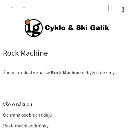
Přejít
NÁKUP
na
KOŠÍK
obsah
Rock Machine
Žádné produkty značky
Rock Machine
nebyly nalezeny...
Z
á
p
a
Vše o nákupu
t
Ochrana osobních údajů
í
Reklamační podmínky