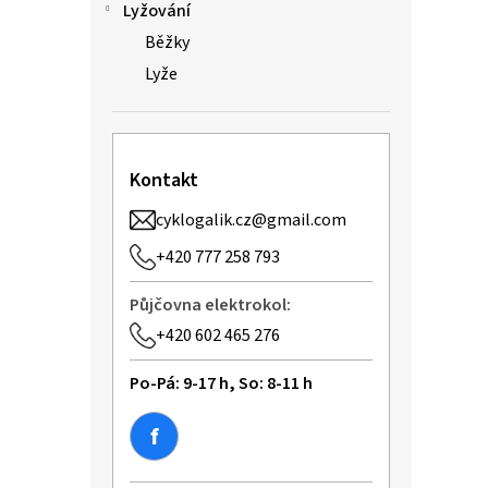
n
Lyžování
e
Běžky
l
Lyže
Kontakt
cyklogalik.cz@gmail.com
+420 777 258 793
Půjčovna elektrokol:
+420 602 465 276
Po-Pá: 9-17 h, So: 8-11 h
f