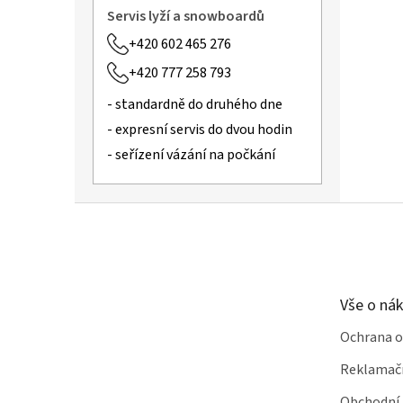
Servis lyží a snowboardů
+420 602 465 276
+420 777 258 793
- standardně do druhého dne
- expresní servis do dvou hodin
- seřízení vázání na počkání
Z
á
p
a
t
Vše o ná
í
Ochrana o
Reklamač
Obchodní