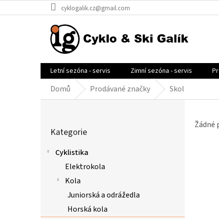
Přejít
cyklogalik.cz@gmail.com
na
obsah
Letní sezóna - servis
Zimní sezóna - servis
Pr
Domů
Prodávané značky
Skol
P
o
Přeskočit
s
Žádné 
Kategorie
kategorie
t
r
Cyklistika
a
Elektrokola
n
n
Kola
í
Juniorská a odrážedla
p
Horská kola
a