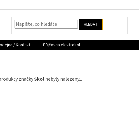
HLEDAT
odejna / Kontakt
Půjčovna elektrokol
produkty značky
Skol
nebyly nalezeny...