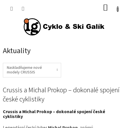
Přejít
NÁKUP
na
KOŠÍK
obsah
Aktuality
Naskladňujeme nové
modely CRUSSIS
V
Crussis a Michal Prokop – dokonalé spojení
ý
české cyklistiky
p
i
Crussis a Michal Prokop – dokonalé spojení české
s
cyklistiky
č
l
Legendární český biker
Michal Prokop
, známý