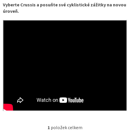
Vyberte Crussis a posuňte své cyklistické zážitky na novou
úroveň.
1
položek celkem
O