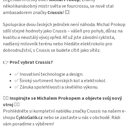
á
několikanásobný mistr světa ve fourcrossu, se nově stal
n
ambasadorem značky
Crussis
! 💥
k
ů
Spolupráce dvou českých jedniček není náhoda. Michal Prokop
sdílí stejné hodnoty jako Crussis – vášeň pro pohyb, důraz na
kvalitu a neustálý vývoj vpřed. Ať už jste závodní cyklista,
nadšený milovník terénu nebo hledáte elektrokolo pro
dobrodružství, s Crussis se budete cítit jako vítěz.
👉
Proč vybrat Crussis?
✅ Inovativní technologie a design.
✅ Široký sortiment horských kol a elektrokol.
✅ Záruka spolehlivosti a skvělého výkonu.
🚴‍♀️
Inspirujte se Michalem Prokopem a objevte svůj nový
stroj
🚴‍♂️
Prohlédněte si kompletní nabídku značky Crussis na našem e-
shopu
CykloGalik.cz
nebo se zastavte u nás v obchodě. Rádi
vám poradíme s výběrem!