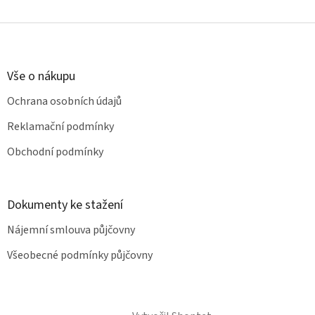
v
l
Z
á
á
d
p
a
a
Vše o nákupu
c
t
í
Ochrana osobních údajů
í
p
r
Reklamační podmínky
v
k
Obchodní podmínky
y
v
ý
p
Dokumenty ke stažení
i
s
Nájemní smlouva půjčovny
u
Všeobecné podmínky půjčovny