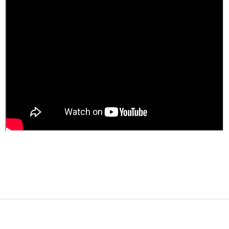
Z
á
p