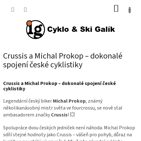
Přejít
NÁKUP
na
KOŠÍK
obsah
Crussis a Michal Prokop – dokonalé
spojení české cyklistiky
Crussis a Michal Prokop – dokonalé spojení české
cyklistiky
Legendární český biker
Michal Prokop
, známý
několikanásobný mistr světa ve fourcrossu, se nově stal
ambasadorem značky
Crussis
! 💥
Spolupráce dvou českých jedniček není náhoda. Michal Prokop
sdílí stejné hodnoty jako Crussis – vášeň pro pohyb, důraz na